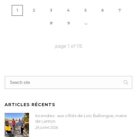
1
2
3
4
5
6
7
8
9
...
page
1
of
115
ARTICLES RÉCENTS
Incendies : aux côtés de Loïc Ballongue, maire
de Lanton
29 juillet 2026