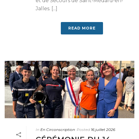
et de Secours de Saint-Médard-en-
Jalles. [...]
READ MORE
In
En Circonscription
Posted
16 juillet 2026