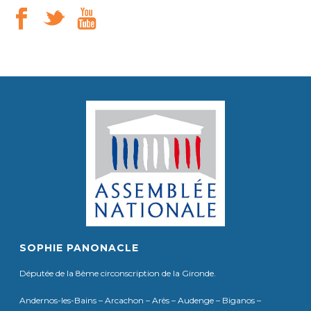
SOPHIE PANONACLE
Députée de la 8ème circonscription de la Gironde.
Andernos-les-Bains – Arcachon – Arès – Audenge – Biganos –