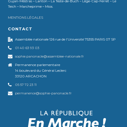
Gujan-Méstras – Lanton – La Teste-de-Buch – Lège-Cap-Ferret – Le
Teich – Marcheprime – Mios.
MENTIONS LÉGALES
CONTACT
Assemblée nationale 126 rue de l’Université 75355 PARIS 07 SP
01 40 63 93 03
sophie.panonacle@assemblee-nationale.fr
Permanence parlementaire
14 boulevard du Général Leclerc
33120 ARCACHON
05 57 72 23 11
permanence@sophie-panonacle.fr