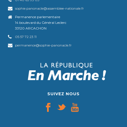
sophie.panonacle@assemblee-nationale.fr
Permanence parlementaire
14 boulevard du Général Leclerc
33120 ARCACHON
05 57 72 23 11
permanence@sophie-panonacle.fr
SUIVEZ NOUS