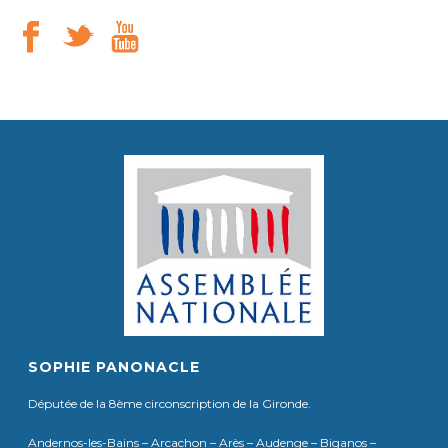
SOPHIE PANONACLE
Députée de la 8ème circonscription de la Gironde.
Andernos-les-Bains – Arcachon – Arès – Audenge – Biganos –