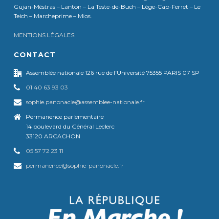
Gujan-Méstras – Lanton – La Teste-de-Buch – Lège-Cap-Ferret – Le
Teich – Marcheprime – Mios.
MENTIONS LÉGALES
CONTACT
Assemblée nationale 126 rue de l’Université 75355 PARIS 07 SP
01 40 63 93 03
sophie.panonacle@assemblee-nationale.fr
Permanence parlementaire
14 boulevard du Général Leclerc
33120 ARCACHON
05 57 72 23 11
permanence@sophie-panonacle.fr