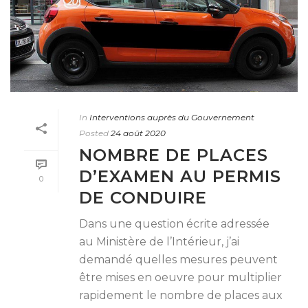
In
Interventions auprès du Gouvernement
Posted
24 août 2020
NOMBRE DE PLACES
D’EXAMEN AU PERMIS
0
DE CONDUIRE
Dans une question écrite adressée
au Ministère de l’Intérieur, j’ai
demandé quelles mesures peuvent
être mises en oeuvre pour multiplier
rapidement le nombre de places aux