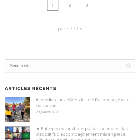
1
2
3
page
1
of
3
ARTICLES RÉCENTS
Incendies : aux côtés de Loïc Ballongue, maire
de Lanton
29 juillet 2026
🔥 Entreprises touchées par les incendies : les
dispositifs d’accompagnement mis en place
afin de soutenir les entreprises et les