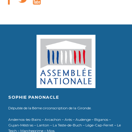
SOPHIE PANONACLE
Députée de la 8ème circonscription de la Gironde.
Andernos-les-Bains – Arcachon – Arès – Audenge – Biganos –
Gujan-Méstras – Lanton – La Teste-de-Buch – Lège-Cap-Ferret – Le
Teich – Marcheprime – Mios.