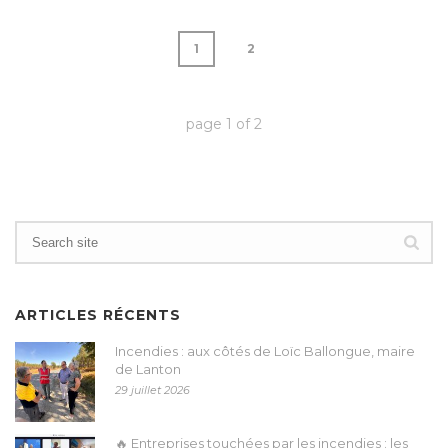
1
2
page
1
of
2
ARTICLES RÉCENTS
Incendies : aux côtés de Loïc Ballongue, maire
de Lanton
29 juillet 2026
🔥 Entreprises touchées par les incendies : les