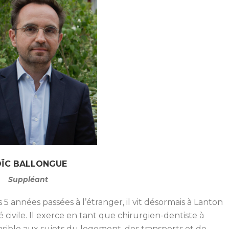
OÏC BALLONGUE
Suppléant
 années passées à l’étranger, il vit désormais à Lanton
té civile. Il exerce en tant que chirurgien-dentiste à
nsible aux sujets du logement, des transports et de