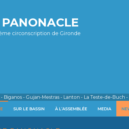
e PANONACLE
ème circonscription de Gironde
- Biganos - Gujan-Mestras - Lanton - La Teste-de-Buch -
ÉE
SUR LE BASSIN
À L’ASSEMBLÉE
MEDIA
NE