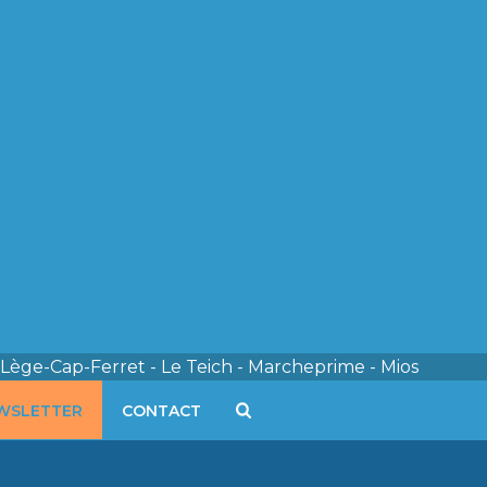
 Lège-Cap-Ferret - Le Teich - Marcheprime - Mios
WSLETTER
CONTACT