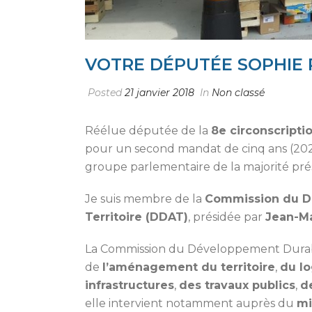
VOTRE DÉPUTÉE SOPHIE
Posted
21 janvier 2018
In
Non classé
Réélue députée de la
8e circonscripti
pour un second mandat de cinq ans (2022
groupe parlementaire de la majorité prési
Je suis membre de la
Commission du D
Territoire (DDAT)
, présidée par
Jean-Ma
La Commission du Développement Durabl
de
l’aménagement du territoire
,
du l
infrastructures
,
des travaux publics
,
d
elle intervient notamment auprès du
mi