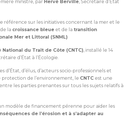
emière ministre, par
Hervé Berville
, Secrétaire d’État
e référence sur les initiatives concernant la mer et le
s de la
croissance bleue
et de la
transition
onale Mer et Littoral (SNML)
 National du Trait de Côte (CNTC)
, installé le 14
crétaire d’État à l’Écologie.
 d’État, d’élus, d’acteurs socio-professionnels et
 de protection de l’environnement, le
CNTC
est une
tre les parties prenantes sur tous les sujets relatifs à
e un modèle de financement pérenne pour aider les
onséquences de l’érosion et à s’adapter au