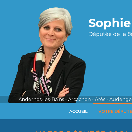
Sophi
Députée de la 8
Andernos-les-Bains - Arcachon - Arès - Audenge 
ACCUEIL
VOTRE DÉPUT