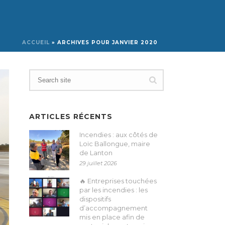
ACCUEIL
»
ARCHIVES POUR JANVIER 2020
ARTICLES RÉCENTS
Incendies : aux côtés de
Loïc Ballongue, maire
de Lanton
29 juillet 2026
🔥 Entreprises touchées
par les incendies : les
dispositifs
d’accompagnement
mis en place afin de