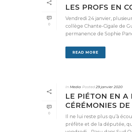
LES PROFS EN C
Vendredi 24 janvier, plusie
0
collège Chante-Cigale de Guj
permanence de Sophie Panon
READ MORE
In
Media
Posted
29 janvier 2020
LE PIÉTON EN A
CÉRÉMONIES DE
0
Il ne lui reste plus qu’à éco
préfète et de la députée, q
vendredi… Paru dans Sud Oues