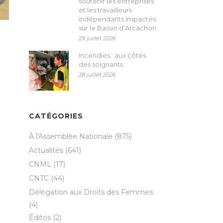
soutenir les entreprises
et les travailleurs
indépendants impactés
sur le Bassin d’Arcachon
29 juillet 2026
Incendies : aux côtés
des soignants
28 juillet 2026
CATÉGORIES
À l'Assemblée Nationale
(875)
Actualités
(641)
CNML
(17)
CNTC
(44)
Délégation aux Droits des Femmes
(4)
Éditos
(2)