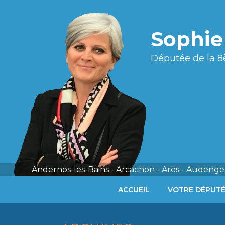
Sophi
Députée de la 8
Andernos-les-Bains - Arcachon - Arès - Audenge 
ACCUEIL
VOTRE DÉPUT