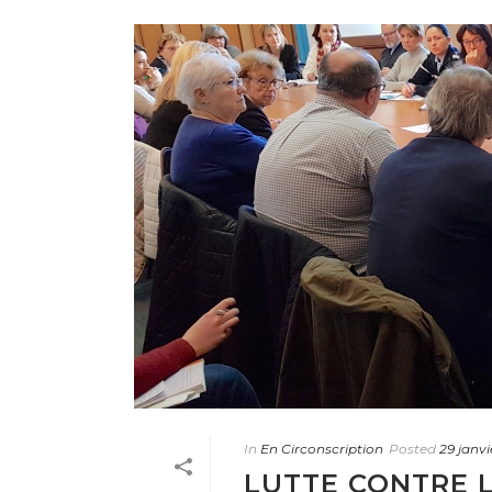
In
En Circonscription
Posted
29 janv
LUTTE CONTRE L