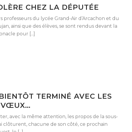
OLÈRE CHEZ LA DÉPUTÉE
urs professeurs du lycée Grand-Air d’Arcachon et du
an, ainsi que des élèves, se sont rendus devant la
acle pour [...]
 BIENTÔT TERMINÉ AVEC LES
 VŒUX…
uter, avec la même attention, les propos de la sous-
ui clôturent, chacune de son côté, ce prochain
t, le [...]