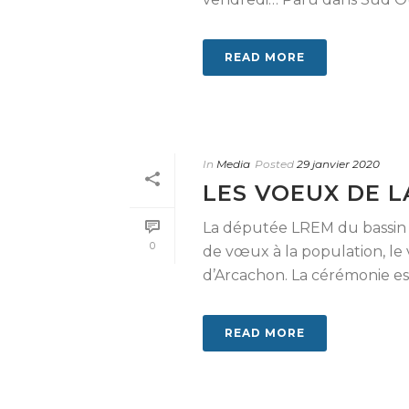
READ MORE
In
Media
Posted
29 janvier 2020
LES VOEUX DE 
La députée LREM du bassin 
0
de vœux à la population, le v
d’Arcachon. La cérémonie est [
READ MORE