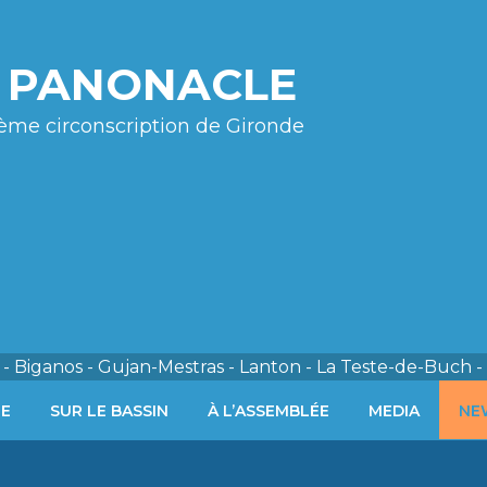
e PANONACLE
ème circonscription de Gironde
- Biganos - Gujan-Mestras - Lanton - La Teste-de-Buch -
ÉE
SUR LE BASSIN
À L’ASSEMBLÉE
MEDIA
NE