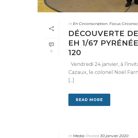
In
En Circonscription
,
Focus Circonsc
DÉCOUVERTE DE
EH 1/67 PYRÉNÉ
120
0
Vendredi 24 janvier, à l’in
Cazaux, le colonel Noël Farn
[...]
READ MORE
In
Media
Posted
30 janvier 2020