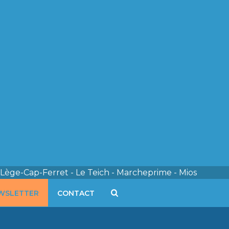
 Lège-Cap-Ferret - Le Teich - Marcheprime - Mios
WSLETTER
CONTACT