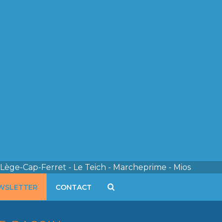
 Lège-Cap-Ferret - Le Teich - Marcheprime - Mios
WSLETTER
CONTACT