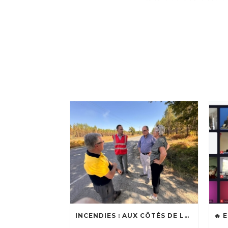
INCENDIES : AUX CÔTÉS DE LOÏC BALLONGUE, MAIRE DE LANTON