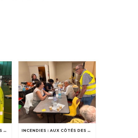
INCENDIES : AUX CÔTÉS DES SOIGNANTS
INCENDIES : AUX CÔTÉS DES ÉVACUÉS DANS LES CENTRES D’ACCUEIL DU BASSIN