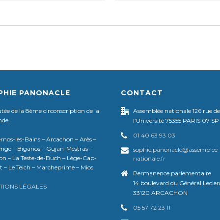
PHIE PANONACLE
CONTACT
ée de la 8ème circonscription de la
Assemblée nationale 126 rue de
nde.
l’Université 75355 PARIS 07 SP
01 40 63 93 03
rnos-les-Bains – Arcachon – Arès –
nge – Biganos – Gujan-Méstras –
sophie.panonacle@assemblee-
on – La Teste-de-Buch – Lège-Cap-
nationale.fr
t – Le Teich – Marcheprime – Mios.
Permanence parlementaire
14 boulevard du Général Lecler
TIONS LÉGALES
33120 ARCACHON
05 57 72 23 11