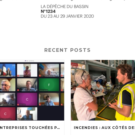
RECENT POSTS
🔥 ENTREPRISES TOUCHÉES PAR LES INCENDIES : LES DISPOSITIFS D’ACCOMPAGNEMENT MIS EN PLACE AFIN DE SOUTENIR LES ENTREPRISES ET LES TRAVAILLEURS INDÉPENDANTS IMPACTÉS SUR LE BASSIN D’ARCACHON