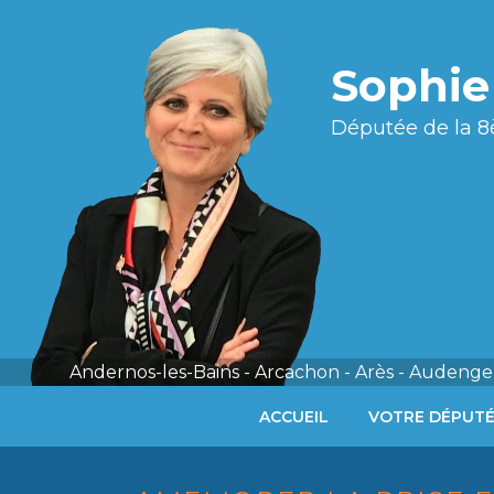
Sophi
Députée de la 8
Andernos-les-Bains - Arcachon - Arès - Audenge 
ACCUEIL
VOTRE DÉPUT