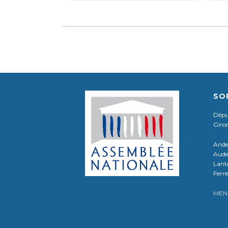
SO
Déput
Giro
Ande
Aude
Lant
Ferre
MEN