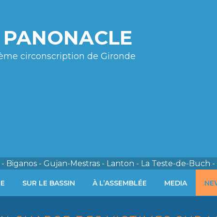
e PANONACLE
ème circonscription de Gironde
- Biganos - Gujan-Mestras - Lanton - La Teste-de-Buch -
ÉE
SUR LE BASSIN
À L’ASSEMBLÉE
MEDIA
NE