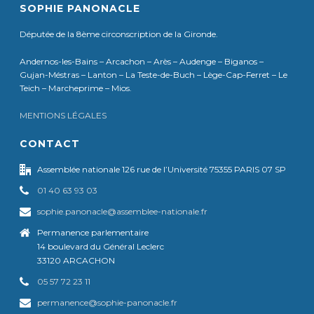
SOPHIE PANONACLE
Députée de la 8ème circonscription de la Gironde.
Andernos-les-Bains – Arcachon – Arès – Audenge – Biganos –
Gujan-Méstras – Lanton – La Teste-de-Buch – Lège-Cap-Ferret – Le
Teich – Marcheprime – Mios.
MENTIONS LÉGALES
CONTACT
Assemblée nationale 126 rue de l’Université 75355 PARIS 07 SP
01 40 63 93 03
sophie.panonacle@assemblee-nationale.fr
Permanence parlementaire
14 boulevard du Général Leclerc
33120 ARCACHON
05 57 72 23 11
permanence@sophie-panonacle.fr