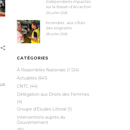
indépendants impactés
sur le Bassin d’Arcachon
29 juillet 2026
Incendies : aux côtés
des soignants
28 juillet 2026
CATÉGORIES
À l'Assemblée Nationale
(1 124)
Actualités
(641)
ous
CNTC
(44)
Délégation aux Droits des Femmes
(4)
Groupe d'Études Littoral
(1)
Interventions auprès du
Gouvernement
(91)