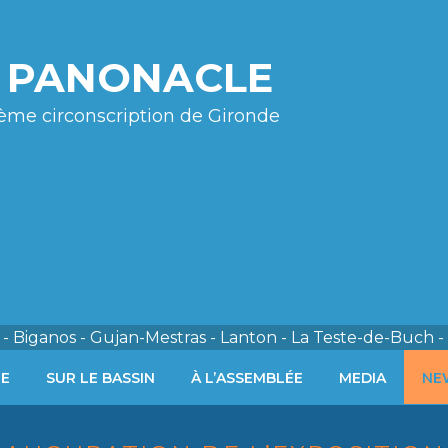
e PANONACLE
ème circonscription de Gironde
- Biganos - Gujan-Mestras - Lanton - La Teste-de-Buch -
ÉE
SUR LE BASSIN
À L’ASSEMBLÉE
MEDIA
NE