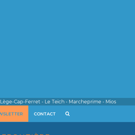
 Lège-Cap-Ferret - Le Teich - Marcheprime - Mios
WSLETTER
CONTACT