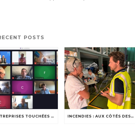
RECENT POSTS
🔥 ENTREPRISES TOUCHÉES PAR LES INCENDIES : LES DISPOSITIFS D’ACCOMPAGNEMENT MIS EN PLACE AFIN DE SOUTENIR LES ENTREPRISES ET LES TRAVAILLEURS INDÉPENDANTS IMPACTÉS SUR LE BASSIN D’ARCACHON
INCENDIES : AUX CÔTÉS DES SOIGNANTS