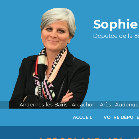
Sophi
Députée de la 8
Andernos-les-Bains - Arcachon - Arès - Audenge 
ACCUEIL
VOTRE DÉPUT