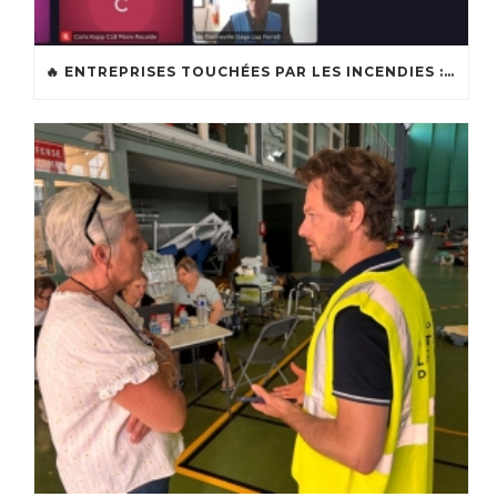
🔥 ENTREPRISES TOUCHÉES PAR LES INCENDIES : LES DISPOSITIFS D’ACCOMPAGNEMENT MIS EN PLACE AFIN DE SOUTENIR LES ENTREPRISES ET LES TRAVAILLEURS INDÉPENDANTS IMPACTÉS SUR LE BASSIN D’ARCACHON