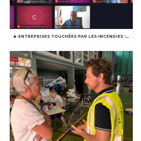
🔥 ENTREPRISES TOUCHÉES PAR LES INCENDIES : LES DISPOSITIFS D’ACCOMPAGNEMENT MIS EN PLACE AFIN DE SOUTENIR LES ENTREPRISES ET LES TRAVAILLEURS INDÉPENDANTS IMPACTÉS SUR LE BASSIN D’ARCACHON