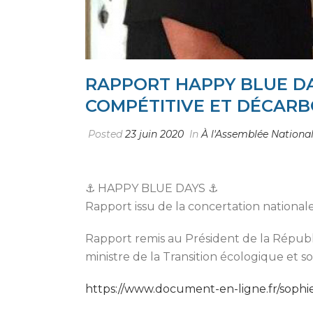
RAPPORT HAPPY BLUE DA
COMPÉTITIVE ET DÉCAR
Posted
23 juin 2020
In
À l'Assemblée Nationa
⚓️
HAPPY BLUE DAYS
⚓️
Rapport issu de la concertation nation
Rapport remis au Président de la Républ
ministre de la Transition écologique et so
https://www.document-en-ligne.fr/sophi