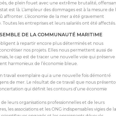
és, de plein fouet avec une extrême brutalité, offensan
onstat est là. L’ampleur des dommages est à la mesure de 
û affronter. L’économie de la mer a été gravement
Toutes les entreprises et leurs salariés ont été affectés.
ENSEMBLE DE LA COMMUNAUTÉ MARITIME
obligent à repartir encore plus déterminés et nous
concrétiser nos projets. Elles nous permettent aussi de
mais, le cap est de tracer une nouvelle voie qui préserve
ent harmonieux de l’économie bleue.
 travail exemplaire qui a une nouvelle fois démontré
 gens de mer. Le résultat de ce travail que nous présent
concertation qui définit les contours d’une économie
 de leurs organisations professionnelles et de leurs
res, les associations et les ONG indispensables vigies de l
 scientifiques engagés et les enseignants dévoués,