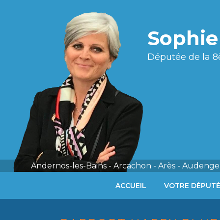
Sophi
Députée de la 8
Andernos-les-Bains - Arcachon - Arès - Audenge 
ACCUEIL
VOTRE DÉPUT