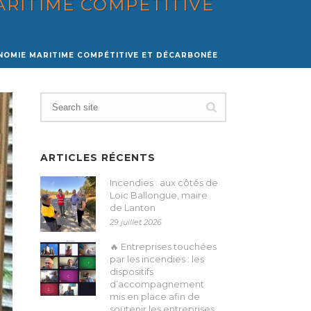
RITIME COMPÉTITIVE
NOMIE MARITIME COMPÉTITIVE ET DÉCARBONÉE
ARTICLES RÉCENTS
Incendies : aux côtés de
Loïc Ballongue, maire
de Lanton
29 juillet 2026
🔥 Entreprises touchées
par les incendies : les
dispositifs
d’accompagnement
mis en place afin de
soutenir les entreprises