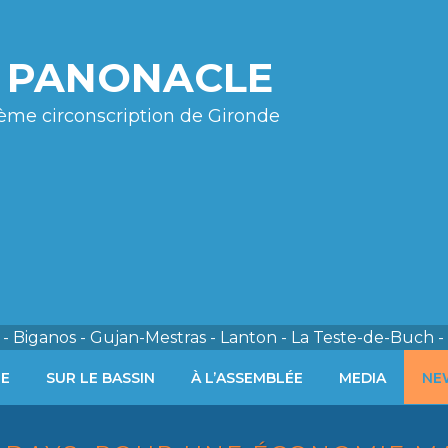
e PANONACLE
ème circonscription de Gironde
- Biganos - Gujan-Mestras - Lanton - La Teste-de-Buch -
ÉE
SUR LE BASSIN
À L’ASSEMBLÉE
MEDIA
NE