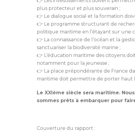
👉
Les investissements doivent permettr
plus protecteur et plus souverain ;
👉
Le dialogue social et la formation doiv
👉
Le programme structurant de recherch
politique maritime en l’étayant sur une c
👉
La connaissance de l’océan et la gest
sanctuariser la biodiversité marine ;
👉
L’éducation maritime des citoyens do
notamment pour la jeunesse ;
👉
La place prépondérante de France dans
maritime doit permettre de porter haut le
Le XXIème siècle sera maritime. No
sommes prêts à embarquer pour faire,
Couverture du rapport :