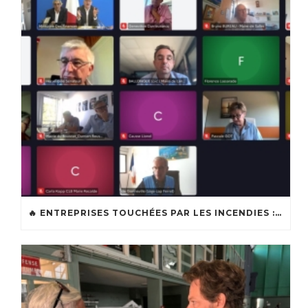
🔥 ENTREPRISES TOUCHÉES PAR LES INCENDIES : LES DISPOSITIFS D’ACCOMPAGNEMENT MIS EN PLACE AFIN DE SOUTENIR LES ENTREPRISES ET LES TRAVAILLEURS INDÉPENDANTS IMPACTÉS SUR LE BASSIN D’ARCACHON