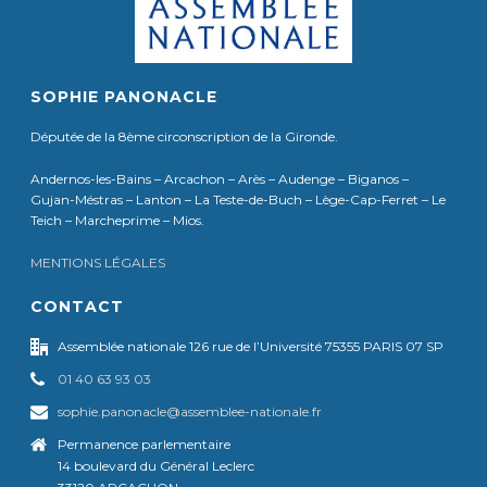
SOPHIE PANONACLE
Députée de la 8ème circonscription de la Gironde.
Andernos-les-Bains – Arcachon – Arès – Audenge – Biganos –
Gujan-Méstras – Lanton – La Teste-de-Buch – Lège-Cap-Ferret – Le
Teich – Marcheprime – Mios.
MENTIONS LÉGALES
CONTACT
Assemblée nationale 126 rue de l’Université 75355 PARIS 07 SP
01 40 63 93 03
sophie.panonacle@assemblee-nationale.fr
Permanence parlementaire
14 boulevard du Général Leclerc