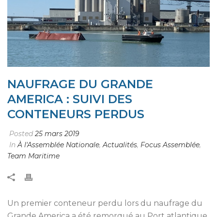
NAUFRAGE DU GRANDE
AMERICA : SUIVI DES
CONTENEURS PERDUS
Posted
25 mars 2019
In
À l'Assemblée Nationale
,
Actualités
,
Focus Assemblée
,
Team Maritime
Un premier conteneur perdu lors du naufrage du
Grande America a été remorqué au Port atlantique