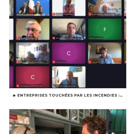
🔥 ENTREPRISES TOUCHÉES PAR LES INCENDIES : LES DISPOSITIFS D’ACCOMPAGNEMENT MIS EN PLACE AFIN DE SOUTENIR LES ENTREPRISES ET LES TRAVAILLEURS INDÉPENDANTS IMPACTÉS SUR LE BASSIN D’ARCACHON