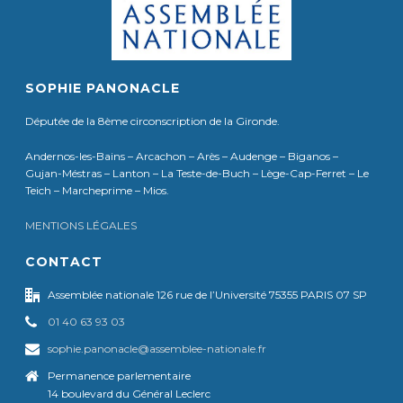
SOPHIE PANONACLE
Députée de la 8ème circonscription de la Gironde.
Andernos-les-Bains – Arcachon – Arès – Audenge – Biganos –
Gujan-Méstras – Lanton – La Teste-de-Buch – Lège-Cap-Ferret – Le
Teich – Marcheprime – Mios.
MENTIONS LÉGALES
CONTACT
Assemblée nationale 126 rue de l’Université 75355 PARIS 07 SP
01 40 63 93 03
sophie.panonacle@assemblee-nationale.fr
Permanence parlementaire
14 boulevard du Général Leclerc