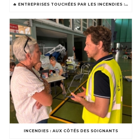
🔥 ENTREPRISES TOUCHÉES PAR LES INCENDIES : LES DISPOSITIFS D’ACCOMPAGNEMENT MIS EN PLACE AFIN DE SOUTENIR LES ENTREPRISES ET LES TRAVAILLEURS INDÉPENDANTS IMPACTÉS SUR LE BASSIN D’ARCACHON
INCENDIES : AUX CÔTÉS DES SOIGNANTS