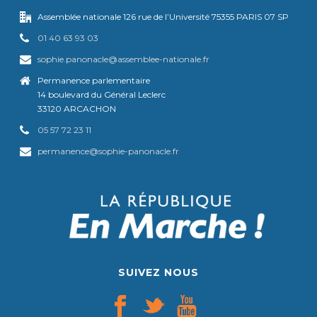
Assemblée nationale 126 rue de l’Université 75355 PARIS 07 SP
01 40 63 93 03
sophie.panonacle@assemblee-nationale.fr
Permanence parlementaire
14 boulevard du Général Leclerc
33120 ARCACHON
05 57 72 23 11
permanence@sophie-panonacle.fr
SUIVEZ NOUS