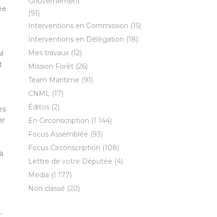
Gouvernement
ée
(91)
Interventions en Commission
(15)
Interventions en Délégation
(18)
Mes travaux
(12)
l
t
Mission Forêt
(26)
Team Maritime
(91)
CNML
(17)
Éditos
(2)
es
er
En Circonscription
(1 144)
Focus Assemblée
(93)
Focus Circonscription
(108)
à
Lettre de votre Députée
(4)
Media
(1 177)
Non classé
(20)
,