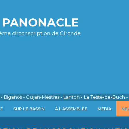
e PANONACLE
ème circonscription de Gironde
- Biganos - Gujan-Mestras - Lanton - La Teste-de-Buch -
ÉE
SUR LE BASSIN
À L’ASSEMBLÉE
MEDIA
NE