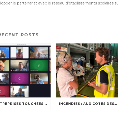
lopper le partenariat avec le réseau d’établissements scolaires s
RECENT POSTS
🔥 ENTREPRISES TOUCHÉES PAR LES INCENDIES : LES DISPOSITIFS D’ACCOMPAGNEMENT MIS EN PLACE AFIN DE SOUTENIR LES ENTREPRISES ET LES TRAVAILLEURS INDÉPENDANTS IMPACTÉS SUR LE BASSIN D’ARCACHON
INCENDIES : AUX CÔTÉS DES SOIGNANTS