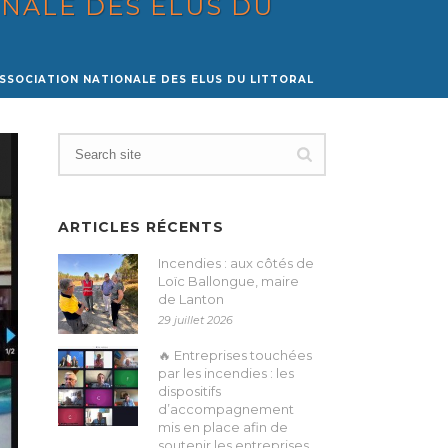
ONALE DES ELUS DU
ASSOCIATION NATIONALE DES ELUS DU LITTORAL
ARTICLES RÉCENTS
Incendies : aux côtés de
Loïc Ballongue, maire
de Lanton
29 juillet 2026
🔥 Entreprises touchées
par les incendies : les
dispositifs
d’accompagnement
mis en place afin de
soutenir les entreprises