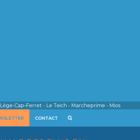
 Lège-Cap-Ferret - Le Teich - Marcheprime - Mios
WSLETTER
CONTACT