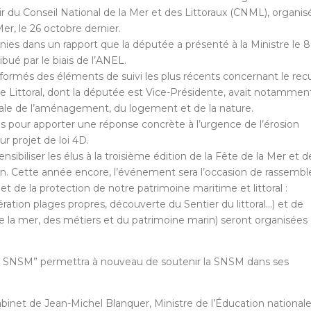
nir du Conseil National de la Mer et des Littoraux (CNML), organis
er, le 26 octobre dernier.
nies dans un rapport que la députée a présenté à la Ministre le 8
bué par le biais de l’ANEL.
rmés des éléments de suivi les plus récents concernant le recu
e Littoral, dont la députée est Vice-Présidente, avait notammen
rale de l’aménagement, du logement et de la nature.
sés pour apporter une réponse concrète à l’urgence de l’érosion
r projet de loi 4D.
ibiliser les élus à la troisième édition de la Fête de la Mer et d
hain. Cette année encore, l’événement sera l’occasion de rassembl
t de la protection de notre patrimoine maritime et littoral :
ration plages propres, découverte du Sentier du littoral…) et de
de la mer, des métiers et du patrimoine marin) seront organisées 
la SNSM” permettra à nouveau de soutenir la SNSM dans ses
binet de Jean-Michel Blanquer, Ministre de l’Éducation nationale