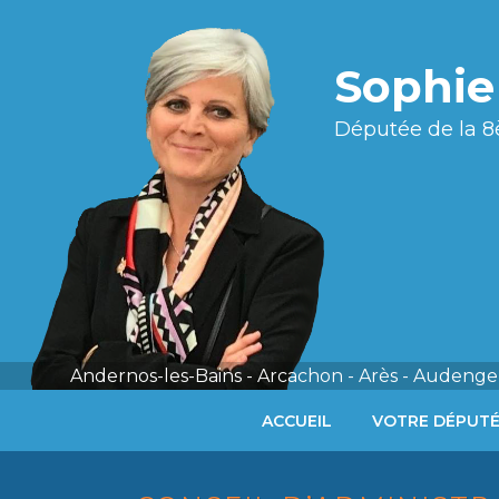
Sophi
Députée de la 8
Andernos-les-Bains - Arcachon - Arès - Audenge 
ACCUEIL
VOTRE DÉPUT