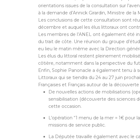
orientations issues de la consultation sur l’ave
à la demande d’Annick Girardin, Ministre de la M
Les conclusions de cette consultation sont réu
décembre et auquel les élus littoraux ont contri
Les membres de l’ANEL ont également été info
du trait de côte. Une réunion du groupe d’étud
eu lieu le matin même avec la Direction géné
Les élus du littoral restent pleinement mobili
côtière, notamment dans la perspective du futu
Enfin, Sophie Panonacle a également tenu à sens
Littoraux qui se tiendra du 24 au 27 juin proc
Françaises et Français autour de la découverte e
De nouvelles actions de mobilisations (opé
sensibilisation (découverte des sciences 
cette occasion.
L’opération “1 menu de la mer = 1€ pour 
missions de service public.
La Députée travaille également avec le ca