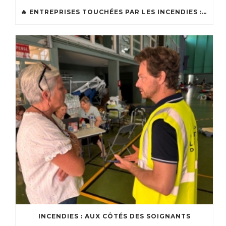
🔥 ENTREPRISES TOUCHÉES PAR LES INCENDIES : LES DISPOSITIFS D’ACCOMPAGNEMENT MIS EN PLACE AFIN DE SOUTENIR LES ENTREPRISES ET LES TRAVAILLEURS INDÉPENDANTS IMPACTÉS SUR LE BASSIN D’ARCACHON
INCENDIES : AUX CÔTÉS DES SOIGNANTS