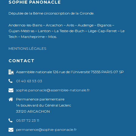
SOPHIE PANONACLE
Députée de la 8ème circonscription de la Gironde.
Andernos-les-Bains – Arcachon – Arès – Audenge – Biganos –
Gujan-Méstras – Lanton – La Teste-de-Buch – Lège-Cap-Ferret – Le
Teich – Marcheprime – Mios.
MENTIONS LÉGALES
CONTACT
Assemblée nationale 126 rue de l’Université 75355 PARIS 07 SP
01 40 63 93 03
sophie.panonacle@assemblee-nationale.fr
Permanence parlementaire
14 boulevard du Général Leclerc
33120 ARCACHON
05 57 72 23 11
permanence@sophie-panonacle.fr