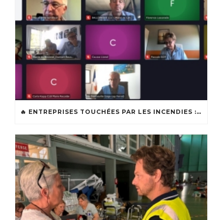
🔥 ENTREPRISES TOUCHÉES PAR LES INCENDIES : LES DISPOSITIFS D’ACCOMPAGNEMENT MIS EN PLACE AFIN DE SOUTENIR LES ENTREPRISES ET LES TRAVAILLEURS INDÉPENDANTS IMPACTÉS SUR LE BASSIN D’ARCACHON