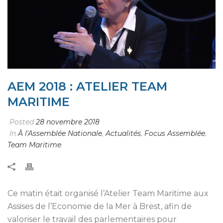
AEM 2018 : ATELIER TEAM
MARITIME
Posted
28 novembre 2018
In
À l'Assemblée Nationale
,
Actualités
,
Focus Assemblée
,
Team Maritime
Ce matin était organisé l’Atelier Team Maritime aux
Assises de l’Economie de la Mer à Brest, afin de
valoriser le travail des parlementaires pour