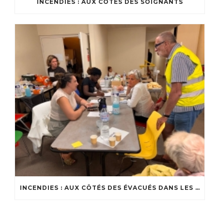
INCENDIES : AUX CÔTÉS DES SOIGNANTS
INCENDIES : AUX CÔTÉS DES ÉVACUÉS DANS LES CENTRES D’ACCUEIL DU BASSIN