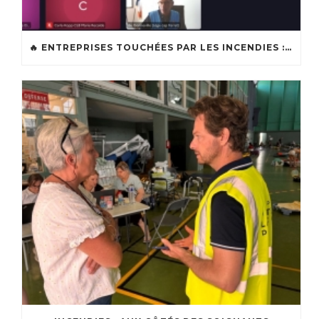
🔥 ENTREPRISES TOUCHÉES PAR LES INCENDIES : LES DISPOSITIFS D’ACCOMPAGNEMENT MIS EN PLACE AFIN DE SOUTENIR LES ENTREPRISES ET LES TRAVAILLEURS INDÉPENDANTS IMPACTÉS SUR LE BASSIN D’ARCACHON