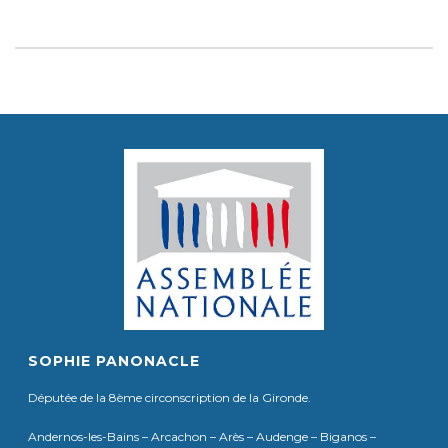
SOPHIE PANONACLE
Députée de la 8ème circonscription de la Gironde.
Andernos-les-Bains – Arcachon – Arès – Audenge – Biganos –