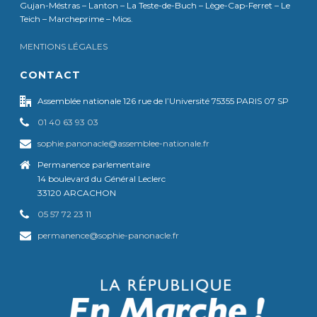
Gujan-Méstras – Lanton – La Teste-de-Buch – Lège-Cap-Ferret – Le
Teich – Marcheprime – Mios.
MENTIONS LÉGALES
CONTACT
Assemblée nationale 126 rue de l’Université 75355 PARIS 07 SP
01 40 63 93 03
sophie.panonacle@assemblee-nationale.fr
Permanence parlementaire
14 boulevard du Général Leclerc
33120 ARCACHON
05 57 72 23 11
permanence@sophie-panonacle.fr