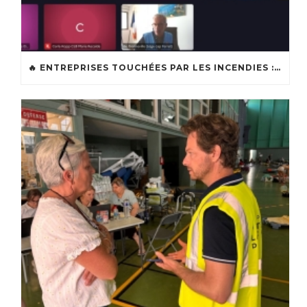
🔥 ENTREPRISES TOUCHÉES PAR LES INCENDIES : LES DISPOSITIFS D’ACCOMPAGNEMENT MIS EN PLACE AFIN DE SOUTENIR LES ENTREPRISES ET LES TRAVAILLEURS INDÉPENDANTS IMPACTÉS SUR LE BASSIN D’ARCACHON