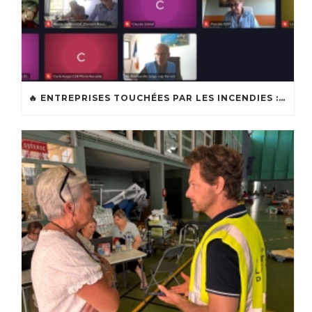
🔥 ENTREPRISES TOUCHÉES PAR LES INCENDIES : LES DISPOSITIFS D’ACCOMPAGNEMENT MIS EN PLACE AFIN DE SOUTENIR LES ENTREPRISES ET LES TRAVAILLEURS INDÉPENDANTS IMPACTÉS SUR LE BASSIN D’ARCACHON