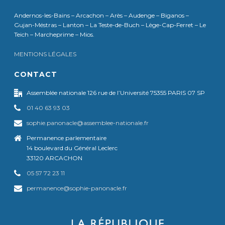
Andernos-les-Bains – Arcachon – Arès – Audenge – Biganos –
Gujan-Méstras – Lanton – La Teste-de-Buch – Lège-Cap-Ferret – Le
Teich – Marcheprime – Mios.
MENTIONS LÉGALES
CONTACT
Assemblée nationale 126 rue de l’Université 75355 PARIS 07 SP
01 40 63 93 03
sophie.panonacle@assemblee-nationale.fr
Permanence parlementaire
14 boulevard du Général Leclerc
33120 ARCACHON
05 57 72 23 11
permanence@sophie-panonacle.fr