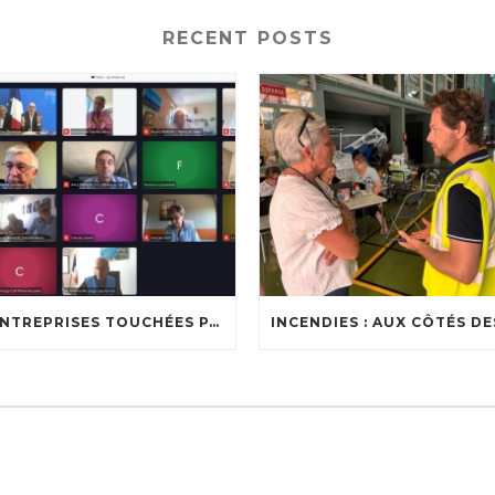
RECENT POSTS
🔥 ENTREPRISES TOUCHÉES PAR LES INCENDIES : LES DISPOSITIFS D’ACCOMPAGNEMENT MIS EN PLACE AFIN DE SOUTENIR LES ENTREPRISES ET LES TRAVAILLEURS INDÉPENDANTS IMPACTÉS SUR LE BASSIN D’ARCACHON