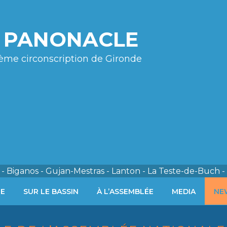
e PANONACLE
ème circonscription de Gironde
- Biganos - Gujan-Mestras - Lanton - La Teste-de-Buch -
ÉE
SUR LE BASSIN
À L’ASSEMBLÉE
MEDIA
NE