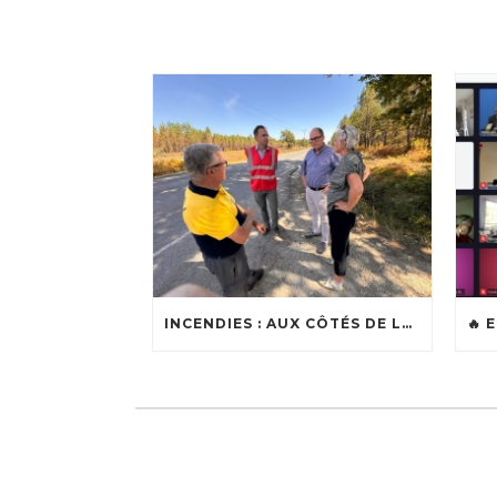
INCENDIES : AUX CÔTÉS DE LOÏC BALLONGUE, MAIRE DE LANTON