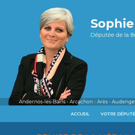
Sophi
Députée de la 8
Andernos-les-Bains - Arcachon - Arès - Audenge 
ACCUEIL
VOTRE DÉPUT