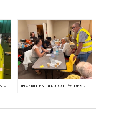
INCENDIES : AUX CÔTÉS DES SOIGNANTS
INCENDIES : AUX CÔTÉS DES ÉVACUÉS DANS LES CENTRES D’ACCUEIL DU BASSIN