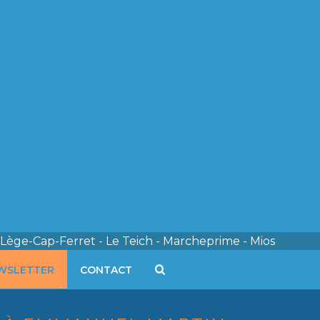
 Lège-Cap-Ferret - Le Teich - Marcheprime - Mios
WSLETTER
CONTACT