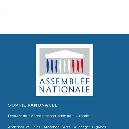
SOPHIE PANONACLE
Députée de la 8ème circonscription de la Gironde.
Andernos-les-Bains – Arcachon – Arès – Audenge – Biganos –