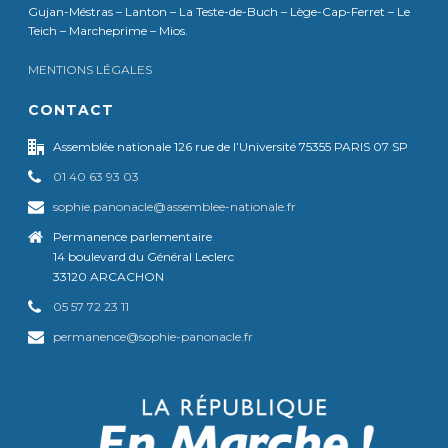
Gujan-Méstras – Lanton – La Teste-de-Buch – Lège-Cap-Ferret – Le
Teich – Marcheprime – Mios.
MENTIONS LÉGALES
CONTACT
Assemblée nationale 126 rue de l’Université 75355 PARIS 07 SP
01 40 63 93 03
sophie.panonacle@assemblee-nationale.fr
Permanence parlementaire
14 boulevard du Général Leclerc
33120 ARCACHON
05 57 72 23 11
permanence@sophie-panonacle.fr