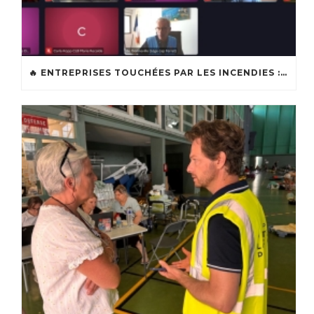
🔥 ENTREPRISES TOUCHÉES PAR LES INCENDIES : LES DISPOSITIFS D’ACCOMPAGNEMENT MIS EN PLACE AFIN DE SOUTENIR LES ENTREPRISES ET LES TRAVAILLEURS INDÉPENDANTS IMPACTÉS SUR LE BASSIN D’ARCACHON