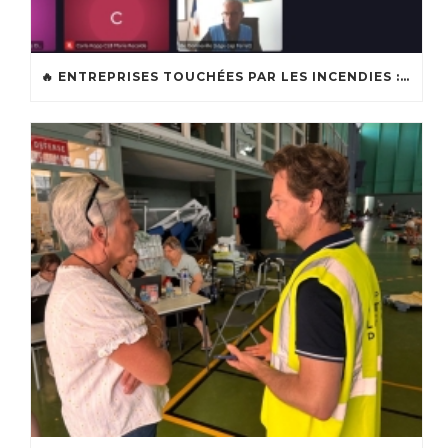
🔥 ENTREPRISES TOUCHÉES PAR LES INCENDIES : LES DISPOSITIFS D’ACCOMPAGNEMENT MIS EN PLACE AFIN DE SOUTENIR LES ENTREPRISES ET LES TRAVAILLEURS INDÉPENDANTS IMPACTÉS SUR LE BASSIN D’ARCACHON