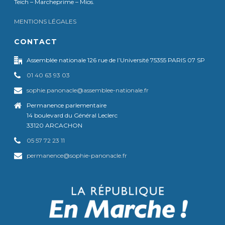
Teich – Marcheprime – Mios.
MENTIONS LÉGALES
CONTACT
Assemblée nationale 126 rue de l’Université 75355 PARIS 07 SP
01 40 63 93 03
sophie.panonacle@assemblee-nationale.fr
Permanence parlementaire
14 boulevard du Général Leclerc
33120 ARCACHON
05 57 72 23 11
permanence@sophie-panonacle.fr