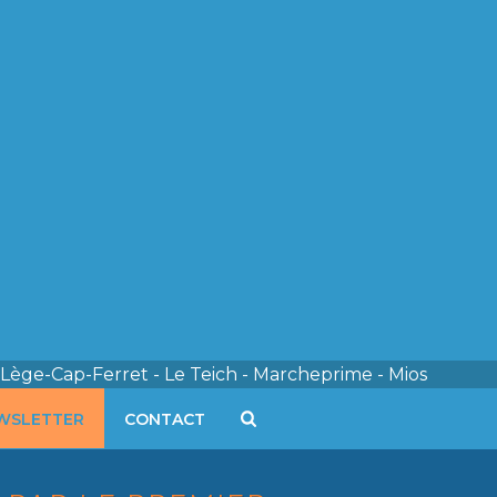
 Lège-Cap-Ferret - Le Teich - Marcheprime - Mios
WSLETTER
CONTACT