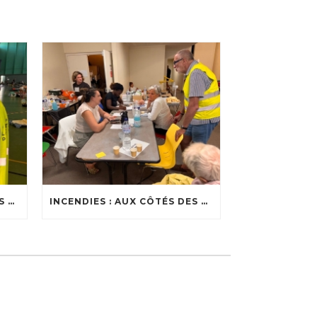
INCENDIES : AUX CÔTÉS DES SOIGNANTS
INCENDIES : AUX CÔTÉS DES ÉVACUÉS DANS LES CENTRES D’ACCUEIL DU BASSIN