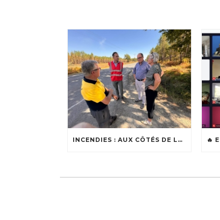
INCENDIES : AUX CÔTÉS DE LOÏC BALLONGUE, MAIRE DE LANTON