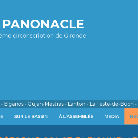
e PANONACLE
ème circonscription de Gironde
- Biganos - Gujan-Mestras - Lanton - La Teste-de-Buch -
ÉE
SUR LE BASSIN
À L’ASSEMBLÉE
MEDIA
NE