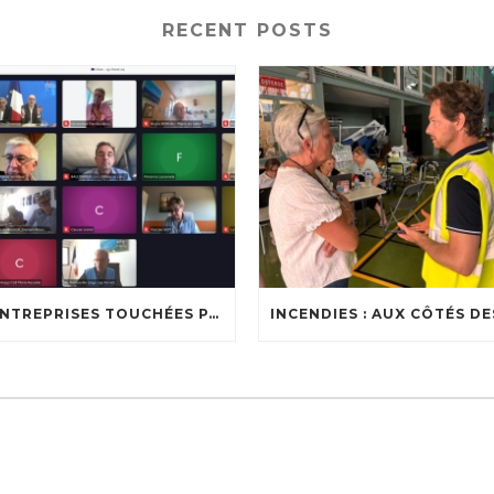
RECENT POSTS
🔥 ENTREPRISES TOUCHÉES PAR LES INCENDIES : LES DISPOSITIFS D’ACCOMPAGNEMENT MIS EN PLACE AFIN DE SOUTENIR LES ENTREPRISES ET LES TRAVAILLEURS INDÉPENDANTS IMPACTÉS SUR LE BASSIN D’ARCACHON