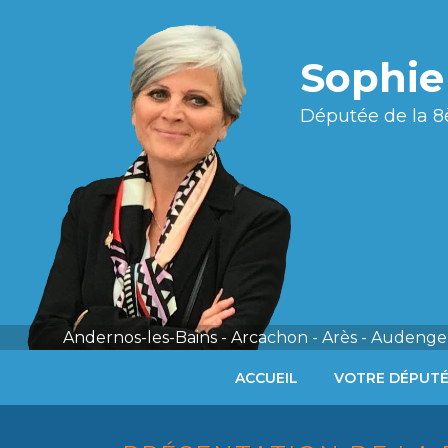
Sophi
Députée de la 8
Andernos-les-Bains - Arcachon - Arès - Audenge 
ACCUEIL
VOTRE DÉPUT