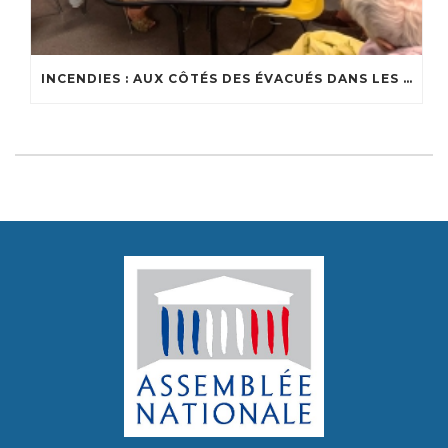
INCENDIES : AUX CÔTÉS DES ÉVACUÉS DANS LES CENTRES D’ACCUEIL DU BASSIN