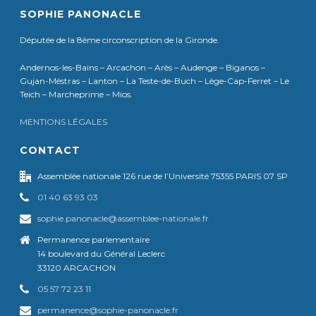
SOPHIE PANONACLE
Députée de la 8ème circonscription de la Gironde.
Andernos-les-Bains – Arcachon – Arès – Audenge – Biganos –
Gujan-Méstras – Lanton – La Teste-de-Buch – Lège-Cap-Ferret – Le
Teich – Marcheprime – Mios.
MENTIONS LÉGALES
CONTACT
Assemblée nationale 126 rue de l’Université 75355 PARIS 07 SP
01 40 63 93 03
sophie.panonacle@assemblee-nationale.fr
Permanence parlementaire
14 boulevard du Général Leclerc
33120 ARCACHON
05 57 72 23 11
permanence@sophie-panonacle.fr