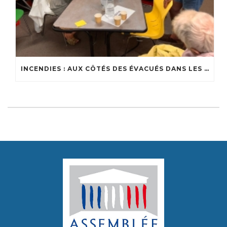
INCENDIES : AUX CÔTÉS DES ÉVACUÉS DANS LES CENTRES D’ACCUEIL DU BASSIN