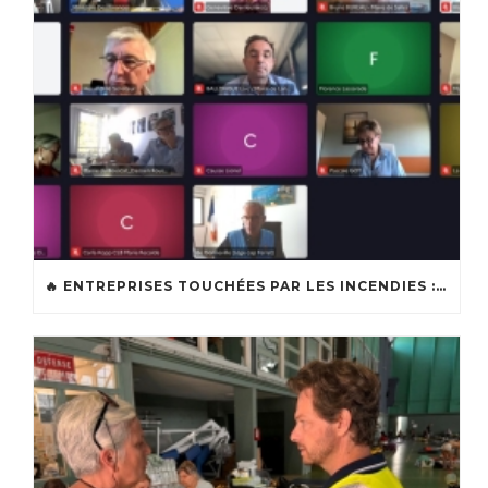
🔥 ENTREPRISES TOUCHÉES PAR LES INCENDIES : LES DISPOSITIFS D’ACCOMPAGNEMENT MIS EN PLACE AFIN DE SOUTENIR LES ENTREPRISES ET LES TRAVAILLEURS INDÉPENDANTS IMPACTÉS SUR LE BASSIN D’ARCACHON