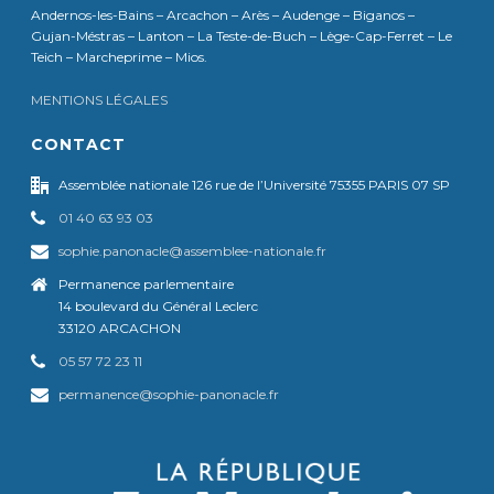
Andernos-les-Bains – Arcachon – Arès – Audenge – Biganos –
Gujan-Méstras – Lanton – La Teste-de-Buch – Lège-Cap-Ferret – Le
Teich – Marcheprime – Mios.
MENTIONS LÉGALES
CONTACT
Assemblée nationale 126 rue de l’Université 75355 PARIS 07 SP
01 40 63 93 03
sophie.panonacle@assemblee-nationale.fr
Permanence parlementaire
14 boulevard du Général Leclerc
33120 ARCACHON
05 57 72 23 11
permanence@sophie-panonacle.fr