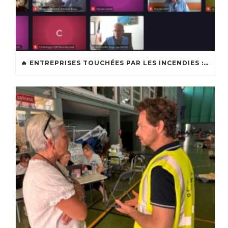
🔥 ENTREPRISES TOUCHÉES PAR LES INCENDIES : LES DISPOSITIFS D’ACCOMPAGNEMENT MIS EN PLACE AFIN DE SOUTENIR LES ENTREPRISES ET LES TRAVAILLEURS INDÉPENDANTS IMPACTÉS SUR LE BASSIN D’ARCACHON