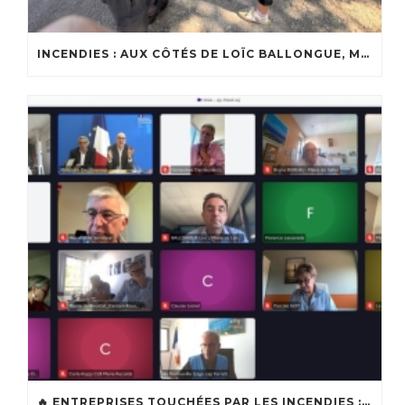
INCENDIES : AUX CÔTÉS DE LOÏC BALLONGUE, MAIRE DE LANTON
🔥 ENTREPRISES TOUCHÉES PAR LES INCENDIES : LES DISPOSITIFS D’ACCOMPAGNEMENT MIS EN PLACE AFIN DE SOUTENIR LES ENTREPRISES ET LES TRAVAILLEURS INDÉPENDANTS IMPACTÉS SUR LE BASSIN D’ARCACHON