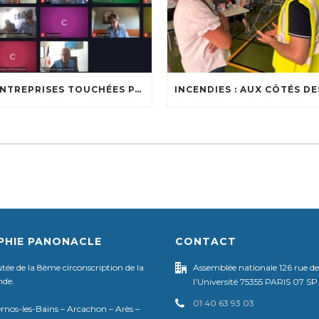
🔥 ENTREPRISES TOUCHÉES PAR LES INCENDIES : LES DISPOSITIFS D’ACCOMPAGNEMENT MIS EN PLACE AFIN DE SOUTENIR LES ENTREPRISES ET LES TRAVAILLEURS INDÉPENDANTS IMPACTÉS SUR LE BASSIN D’ARCACHON
PHIE PANONACLE
CONTACT
ée de la 8ème circonscription de la
Assemblée nationale 126 rue de
nde.
l’Université 75355 PARIS 07 SP
01 40 63 93 03
rnos-les-Bains – Arcachon – Arès –