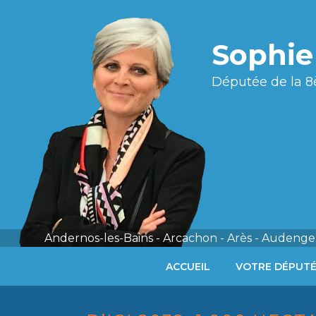
Sophi
Députée de la 8
Andernos-les-Bains - Arcachon - Arès - Audenge 
ACCUEIL
VOTRE DÉPUT