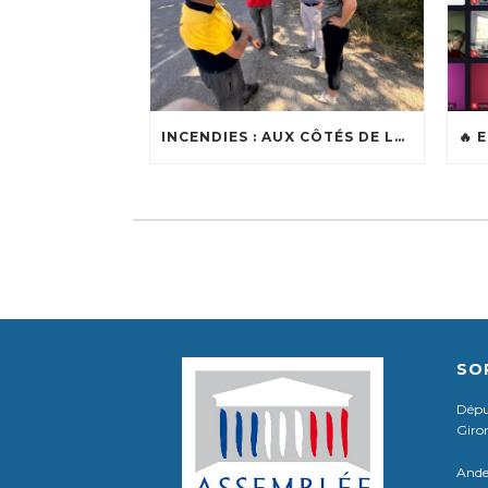
INCENDIES : AUX CÔTÉS DE LOÏC BALLONGUE, MAIRE DE LANTON
SO
Déput
Giro
Ande