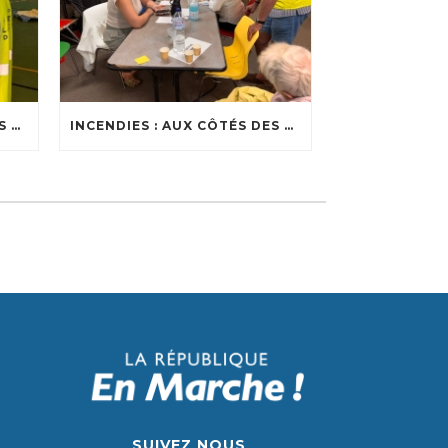
INCENDIES : AUX CÔTÉS DES SOIGNANTS
INCENDIES : AUX CÔTÉS DES ÉVACUÉS DANS LES CENTRES D’ACCUEIL DU BASSIN
SUIVEZ NOUS