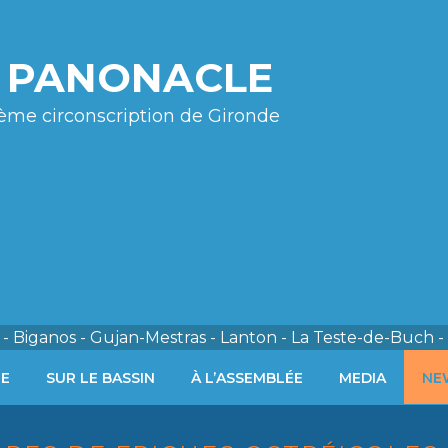
e PANONACLE
ème circonscription de Gironde
- Biganos - Gujan-Mestras - Lanton - La Teste-de-Buch -
ÉE
SUR LE BASSIN
À L’ASSEMBLÉE
MEDIA
NE