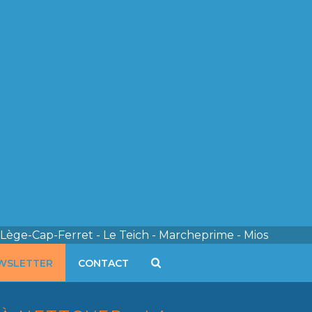
 Lège-Cap-Ferret - Le Teich - Marcheprime - Mios
WSLETTER
CONTACT