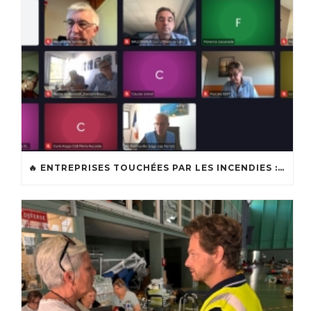
🔥 ENTREPRISES TOUCHÉES PAR LES INCENDIES : LES DISPOSITIFS D’ACCOMPAGNEMENT MIS EN PLACE AFIN DE SOUTENIR LES ENTREPRISES ET LES TRAVAILLEURS INDÉPENDANTS IMPACTÉS SUR LE BASSIN D’ARCACHON