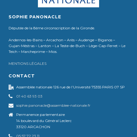
SOPHIE PANONACLE
Députée de la 8ème circonscription de la Gironde.
Andernos-les-Bains – Arcachon – Arès – Audenge – Biganos –
Gujan-Méstras – Lanton – La Teste-de-Buch – Lège-Cap-Ferret – Le
Teich – Marcheprime – Mios.
MENTIONS LÉGALES
CONTACT
Assemblée nationale 126 rue de l’Université 75355 PARIS 07 SP
01 40 63 93 03
sophie.panonacle@assemblee-nationale.fr
Permanence parlementaire
14 boulevard du Général Leclerc
33120 ARCACHON
05 57 72 23 11