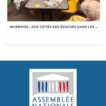
INCENDIES : AUX CÔTÉS DES ÉVACUÉS DANS LES CENTRES D’ACCUEIL DU BASSIN