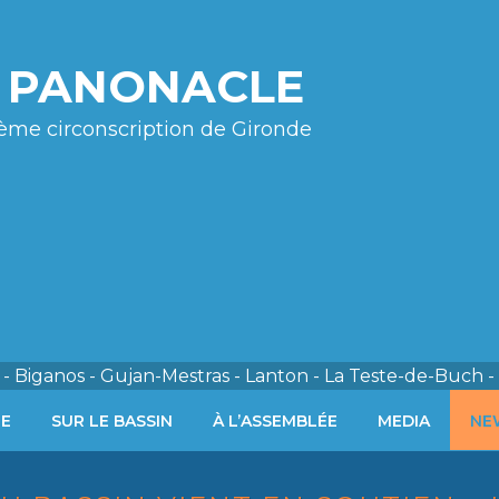
e PANONACLE
ème circonscription de Gironde
- Biganos - Gujan-Mestras - Lanton - La Teste-de-Buch -
ÉE
SUR LE BASSIN
À L’ASSEMBLÉE
MEDIA
NE