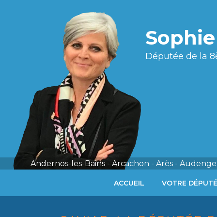
Sophi
Députée de la 8
Andernos-les-Bains - Arcachon - Arès - Audenge 
ACCUEIL
VOTRE DÉPUT