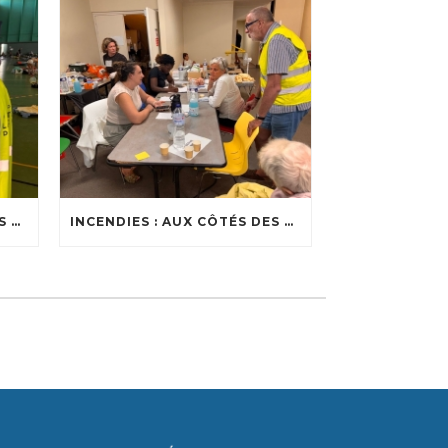
INCENDIES : AUX CÔTÉS DES SOIGNANTS
INCENDIES : AUX CÔTÉS DES ÉVACUÉS DANS LES CENTRES D’ACCUEIL DU BASSIN