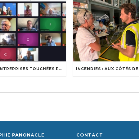
🔥 ENTREPRISES TOUCHÉES PAR LES INCENDIES : LES DISPOSITIFS D’ACCOMPAGNEMENT MIS EN PLACE AFIN DE SOUTENIR LES ENTREPRISES ET LES TRAVAILLEURS INDÉPENDANTS IMPACTÉS SUR LE BASSIN D’ARCACHON
PHIE PANONACLE
CONTACT