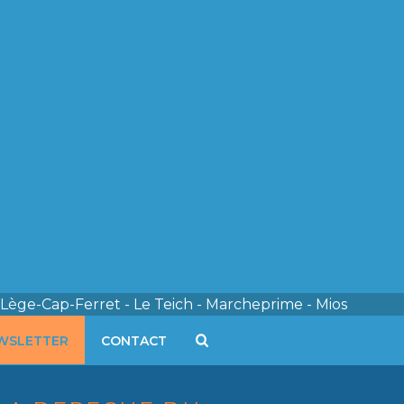
 Lège-Cap-Ferret - Le Teich - Marcheprime - Mios
WSLETTER
CONTACT