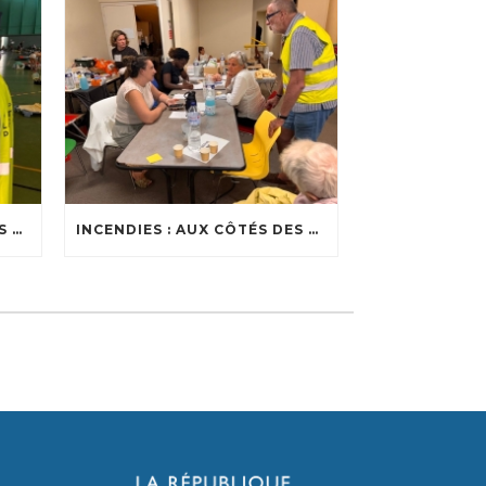
INCENDIES : AUX CÔTÉS DES SOIGNANTS
INCENDIES : AUX CÔTÉS DES ÉVACUÉS DANS LES CENTRES D’ACCUEIL DU BASSIN