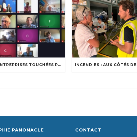
🔥 ENTREPRISES TOUCHÉES PAR LES INCENDIES : LES DISPOSITIFS D’ACCOMPAGNEMENT MIS EN PLACE AFIN DE SOUTENIR LES ENTREPRISES ET LES TRAVAILLEURS INDÉPENDANTS IMPACTÉS SUR LE BASSIN D’ARCACHON
PHIE PANONACLE
CONTACT