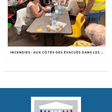
INCENDIES : AUX CÔTÉS DES ÉVACUÉS DANS LES CENTRES D’ACCUEIL DU BASSIN