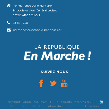
Permanence parlementaire
14 boulevard du Général Leclerc
33120 ARCACHON
05 57 72 23 11
permanence@sophie-panonacle.fr
SUIVEZ NOUS
Copyright Sophie PANONACLE - Tous Droits Réservés © 2018 -
CréaSites
Sud-Ouest
- Création du site internet à Arcachon