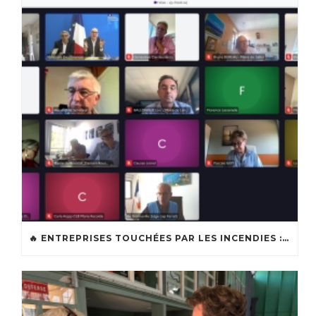
🔥 ENTREPRISES TOUCHÉES PAR LES INCENDIES : LES DISPOSITIFS D’ACCOMPAGNEMENT MIS EN PLACE AFIN DE SOUTENIR LES ENTREPRISES ET LES TRAVAILLEURS INDÉPENDANTS IMPACTÉS SUR LE BASSIN D’ARCACHON